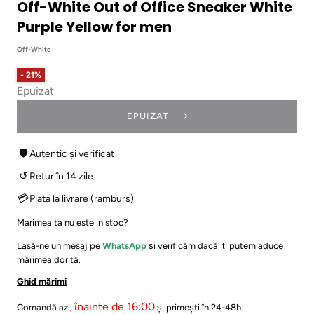
Off-White Out of Office Sneaker White
Purple Yellow for men
Off-White
- 21%
Epuizat
EPUIZAT
🛡
Autentic și verificat
↺
Retur în 14 zile
💳
Plata la livrare (ramburs)
Marimea ta nu este in stoc?
Lasă-ne un mesaj pe
WhatsApp
și verificăm dacă iți putem aduce
mărimea dorită.
Ghid mărimi
înainte de 16:00
Comandă azi,
și primești în 24-48h.