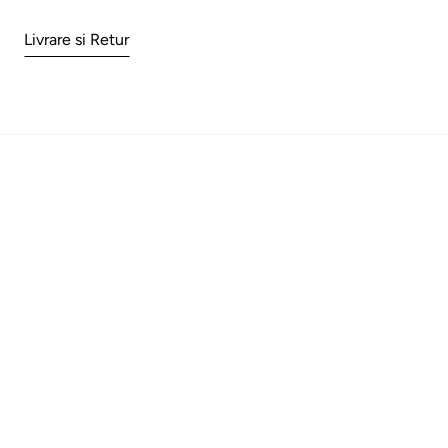
Livrare si Retur
Aboneaza-te la Newsletter
Esti gata sa fii la curent cu cele mai noi
oferte si noutati? In plus, primesti un
voucher cadou de 5% reducere la prima
comandă!
Mă abonez