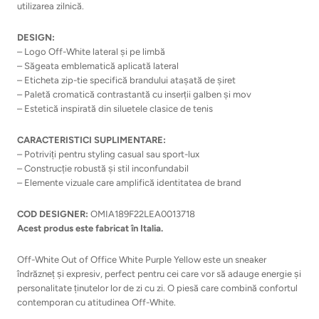
utilizarea zilnică.
DESIGN:
– Logo Off-White lateral și pe limbă
– Săgeata emblematică aplicată lateral
– Eticheta zip-tie specifică brandului atașată de șiret
– Paletă cromatică contrastantă cu inserții galben și mov
– Estetică inspirată din siluetele clasice de tenis
CARACTERISTICI SUPLIMENTARE:
– Potriviți pentru styling casual sau sport-lux
– Construcție robustă și stil inconfundabil
– Elemente vizuale care amplifică identitatea de brand
COD DESIGNER:
OMIA189F22LEA0013718
Acest produs este fabricat în Italia.
Off-White Out of Office White Purple Yellow este un sneaker
îndrăzneț și expresiv, perfect pentru cei care vor să adauge energie și
personalitate ținutelor lor de zi cu zi. O piesă care combină confortul
contemporan cu atitudinea Off-White.