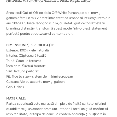
Off-White Out of Office Sneaker – White Purple Yellow
Sneakerșii Out of Office de la Off-White în nuanțele alb, mov și
galben oferă un mix vibrant între estetică urbană și influențe retro din
anii ’80-’90. Silueta recognoscibilă, cu detalii grafice îndrăznețe și
branding distinctiv, transformă acest model într-o piesă statement
perfectă pentru streetwear-ul contemporan.
DIMENSIUNI ȘI SPECIFICAȚII:
Exterior: 100% Piele naturală
Interior: Căptușeală textilă
Talpă: Cauciuc texturat
Închidere: Șireturi frontale
Vârf: Rotund perforat
Fit: True to size – sistem de mărimi european
Culoare: Alb cu accente mov și galben
Gen: Unisex
MATERIALE:
Partea superioară este realizată din piele de înaltă calitate, oferind
durabilitate și un aspect premium. Interiorul textil asigură confort și
respirabilitate, iar talpa de cauciuc conferă aderență și susținere în