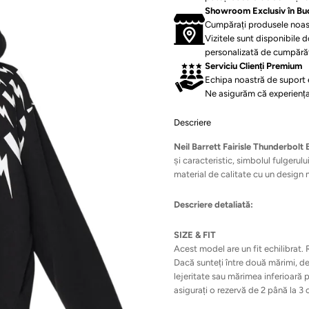
Showroom Exclusiv în Bu
Cumpărați produsele noastr
Vizitele sunt disponibile 
personalizată de cumpărăt
Serviciu Clienți Premium
Echipa noastră de suport e
Ne asigurăm că experiența
Descriere
Neil Barrett Fairisle Thunderbolt
și caracteristic, simbolul fulgerul
material de calitate cu un design 
Descriere detaliată:
SIZE & FIT
Acest model are un fit echilibrat
Dacă sunteți între două mărimi, de
lejeritate sau mărimea inferioară p
asigurați o rezervă de 2 până la 3 