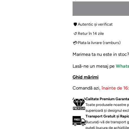
🛡
Autentic și verificat
↺
Retur în 14 zile
💳
Plata la livrare (ramburs)
Marimea ta nu este in stoc
Lasă-ne un mesaj pe
What
Ghid mărimi
Comandă azi,
înainte de 16
⁠Calitate Premium Garant
Toate produsele noastre p
superioară și designul excl
Transport Gratuit și Rapi
Bucurați-vă de transport g
puteți bucura de achizițiil