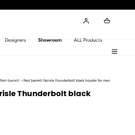
Designers
Showroom
ALL Products
Neil-barrett
Neil barrett fairisle thunderbolt black hoodie for men
irisle Thunderbolt black
n