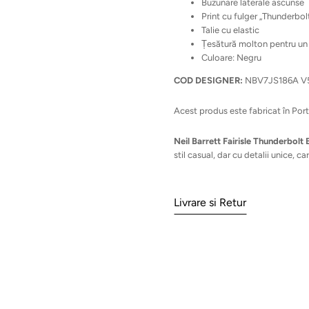
Buzunare laterale ascunse
Print cu fulger „Thunderbol
Talie cu elastic
Țesătură molton pentru un 
Culoare: Negru
COD DESIGNER:
NBV7JS186A V5
Acest produs este fabricat în Port
Neil Barrett Fairisle Thunderbolt
stil casual, dar cu detalii unice, c
Livrare si Retur