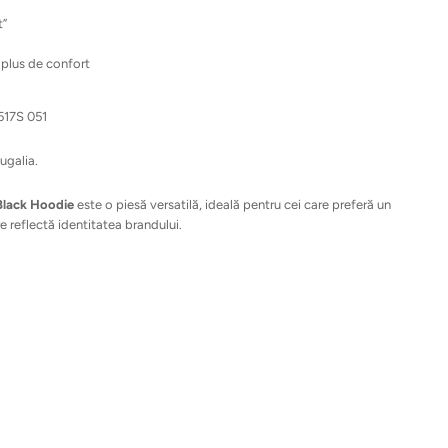
t”
plus de confort
17S 051
ugalia.
 Black Hoodie
este o piesă versatilă, ideală pentru cei care preferă un
are reflectă identitatea brandului.