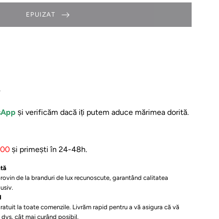
EPUIZAT
?
sApp
și verificăm dacă iți putem aduce mărimea dorită.
:00
și primești în 24-48h.
ată
rovin de la branduri de lux recunoscute, garantând calitatea
usiv.
d
ratuit la toate comenzile. Livrăm rapid pentru a vă asigura că vă
e dvs. cât mai curând posibil.