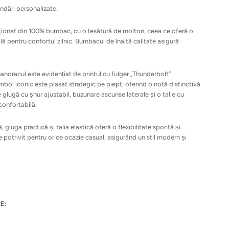
ndări personalizate.
ionat din 100% bumbac, cu o țesătură de molton, ceea ce oferă o
lă pentru confortul zilnic. Bumbacul de înaltă calitate asigură
anoracul este evidențiat de printul cu fulger „Thunderbolt”
imbol iconic este plasat strategic pe piept, oferind o notă distinctivă
lugă cu șnur ajustabil, buzunare ascunse laterale și o talie cu
 confortabilă.
, gluga practică și talia elastică oferă o flexibilitate sporită și
potrivit pentru orice ocazie casual, asigurând un stil modern și
E: