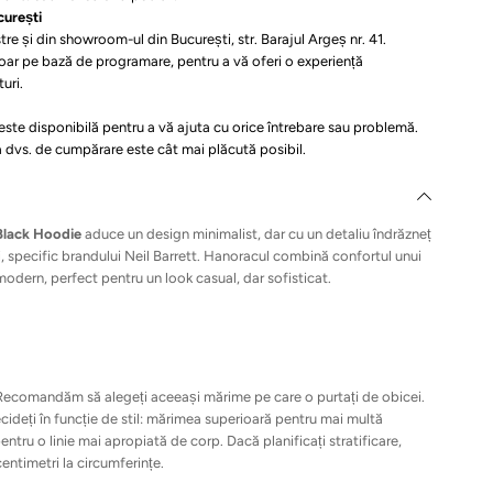
curești
e și din showroom-ul din București, str. Barajul Argeș nr. 41.
doar pe bază de programare, pentru a vă oferi o experiență
uri.
ste disponibilă pentru a vă ajuta cu orice întrebare sau problemă.
 dvs. de cumpărare este cât mai plăcută posibil.
 Black Hoodie
aduce un design minimalist, dar cu un detaliu îndrăzneț
ui, specific brandului Neil Barrett. Hanoracul combină confortul unui
modern, perfect pentru un look casual, dar sofisticat.
. Recomandăm să alegeți aceeași mărime pe care o purtați de obicei.
cideți în funcție de stil: mărimea superioară pentru mai multă
entru o linie mai apropiată de corp. Dacă planificați stratificare,
centimetri la circumferințe.