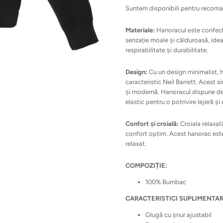
Suntem disponibili pentru recoma
Materiale:
Hanoracul este confecț
senzație moale și călduroasă, idea
respirabilitate și durabilitate.
Design:
Cu un design minimalist, h
caracteristic Neil Barrett. Acest s
și modernă. Hanoracul dispune de g
elastic pentru o potrivire lejeră și
Confort și croială:
Croiala relaxată
confort optim. Acest hanorac este 
relaxat.
COMPOZIȚIE:
100% Bumbac
CARACTERISTICI SUPLIMENTAR
Glugă cu șnur ajustabil