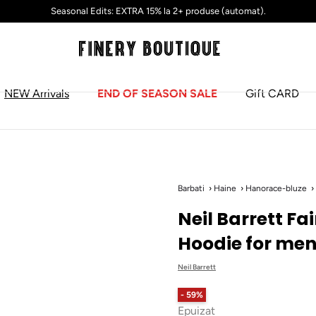
Seasonal Edits: EXTRA 15% la 2+ produse (automat).
NEW Arrivals
END OF SEASON SALE
Gift CARD
Barbati
Haine
Hanorace-bluze
Neil Barrett Fa
Hoodie for me
Neil Barrett
- 59%
Epuizat