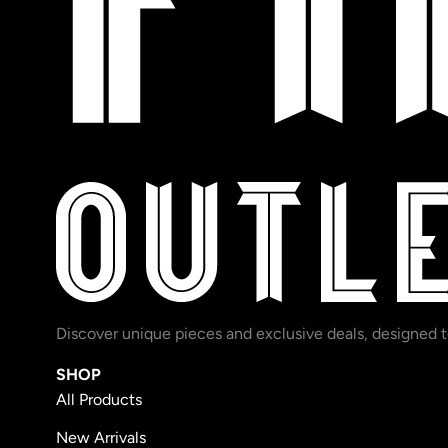
Discover unique pieces and exclusive deals, designed t
SHOP
All Products
New Arrivals