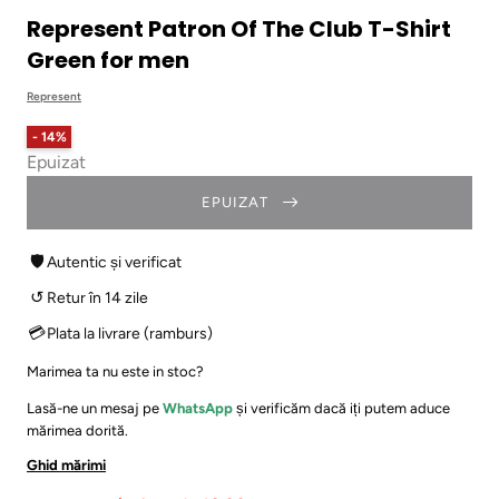
Represent Patron Of The Club T-Shirt
Green for men
Represent
- 14%
Epuizat
EPUIZAT
🛡
Autentic și verificat
↺
Retur în 14 zile
💳
Plata la livrare (ramburs)
Marimea ta nu este in stoc?
Lasă-ne un mesaj pe
WhatsApp
și verificăm dacă iți putem aduce
mărimea dorită.
Ghid mărimi