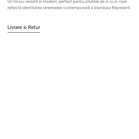
Un tricou versatil și modern, perfect pentru ținutele de zi cu zi, care
reflectă identitatea streetwear contemporană a brandului Represent.
Livrare si Retur
Aboneaza-te la Newsletter
Esti gata sa fii la curent cu cele mai noi
oferte si noutati? In plus, primesti un
voucher cadou de 5% reducere la prima
comandă!