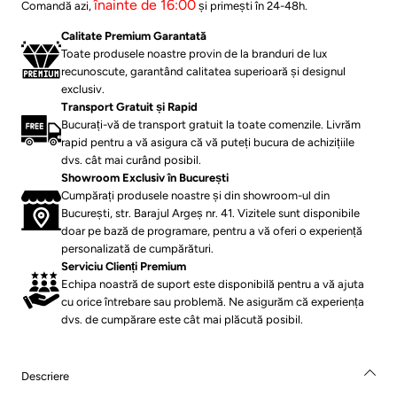
înainte de 16:00
Comandă azi,
și primești în 24-48h.
⁠Calitate Premium Garantată
Toate produsele noastre provin de la branduri de lux
recunoscute, garantând calitatea superioară și designul
exclusiv.
Transport Gratuit și Rapid
Bucurați-vă de transport gratuit la toate comenzile. Livrăm
rapid pentru a vă asigura că vă puteți bucura de achizițiile
dvs. cât mai curând posibil.
Showroom Exclusiv în București
Cumpărați produsele noastre și din showroom-ul din
București, str. Barajul Argeș nr. 41. Vizitele sunt disponibile
doar pe bază de programare, pentru a vă oferi o experiență
personalizată de cumpărături.
Serviciu Clienți Premium
Echipa noastră de suport este disponibilă pentru a vă ajuta
cu orice întrebare sau problemă. Ne asigurăm că experiența
dvs. de cumpărare este cât mai plăcută posibil.
Descriere