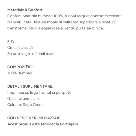
Materiale & Confort:
Confecționat din bumbac 100%, tricoul asigură confort excelent și
respirabilitate. Textura moale și calitatea superioară a țesăturii îl
transformă într-o alegere ideală pentru purtarea zilnică.
FIT:
Croială clasică
Se potrivește mărimii reale
COMPOZIȚIE:
100% Bumbac
DETALII SUPLIMENTARE:
Imprimeu cu logo frontal și pe spate
Guler rotund clasic
Culoare: Sage Green
COD DESIGNER:
MLM427416
Acest produs este fabricat în Portugalia.