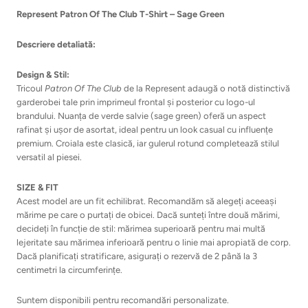
Represent Patron Of The Club T-Shirt – Sage Green
Descriere detaliată:
Design & Stil:
Tricoul
Patron Of The Club
de la Represent adaugă o notă distinctivă
garderobei tale prin imprimeul frontal și posterior cu logo-ul
brandului. Nuanța de verde salvie (sage green) oferă un aspect
rafinat și ușor de asortat, ideal pentru un look casual cu influențe
premium. Croiala este clasică, iar gulerul rotund completează stilul
versatil al piesei.
SIZE & FIT
Acest model are un fit echilibrat. Recomandăm să alegeți aceeași
mărime pe care o purtați de obicei. Dacă sunteți între două mărimi,
decideți în funcție de stil: mărimea superioară pentru mai multă
lejeritate sau mărimea inferioară pentru o linie mai apropiată de corp.
Dacă planificați stratificare, asigurați o rezervă de 2 până la 3
centimetri la circumferințe.
Suntem disponibili pentru recomandări personalizate.