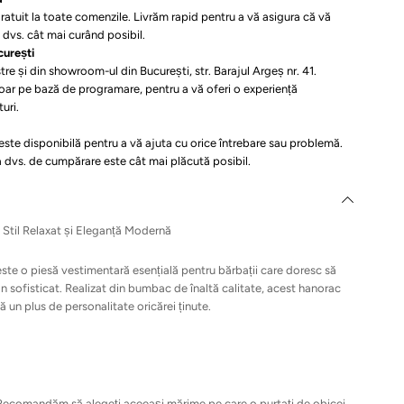
ratuit la toate comenzile. Livrăm rapid pentru a vă asigura că vă
e dvs. cât mai curând posibil.
curești
e și din showroom-ul din București, str. Barajul Argeș nr. 41.
doar pe bază de programare, pentru a vă oferi o experiență
uri.
ste disponibilă pentru a vă ajuta cu orice întrebare sau problemă.
 dvs. de cumpărare este cât mai plăcută posibil.
:
Stil Relaxat și Eleganță Modernă
te o piesă vestimentară esențială pentru bărbații care doresc să
n sofisticat. Realizat din bumbac de înaltă calitate, acest hanorac
 un plus de personalitate oricărei ținute.
. Recomandăm să alegeți aceeași mărime pe care o purtați de obicei.