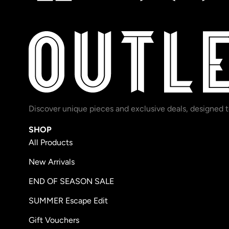
Discover unique pieces and exclusive deals, designed t
SHOP
All Products
New Arrivals
END OF SEASON SALE
SUMMER Escape Edit
Gift Vouchers