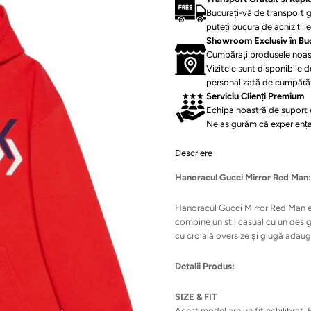
Bucurați-vă de transport g
puteți bucura de achizițiil
Showroom Exclusiv în Bu
Cumpărați produsele noastr
Vizitele sunt disponibile 
personalizată de cumpărăt
Serviciu Clienți Premium
Echipa noastră de suport e
Ne asigurăm că experiența
Descriere
Hanoracul Gucci Mirror Red Man
Hanoracul Gucci Mirror Red Man es
combine un stil casual cu un desig
cu croială oversize și glugă adaugă
Detalii Produs:
SIZE & FIT
Acest model are un fit echilibrat