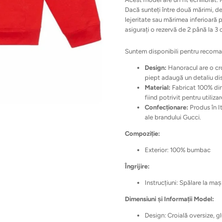
Dacă sunteți între două mărimi, de
lejeritate sau mărimea inferioară p
asigurați o rezervă de 2 până la 3 
Suntem disponibili pentru recoma
Design:
Hanoracul are o cro
piept adaugă un detaliu dis
Material:
Fabricat 100% din
fiind potrivit pentru utilizar
Confecționare:
Produs în It
ale brandului Gucci.
Compoziție:
Exterior: 100% bumbac
Îngrijire:
Instrucțiuni: Spălare la ma
Dimensiuni și Informații Model:
Design: Croială oversize, 