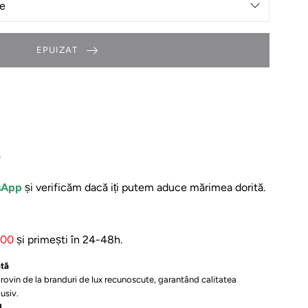
EPUIZAT
?
sApp
și verificăm dacă iți putem aduce mărimea dorită.
:00
și primești în 24-48h.
ată
rovin de la branduri de lux recunoscute, garantând calitatea
usiv.
d