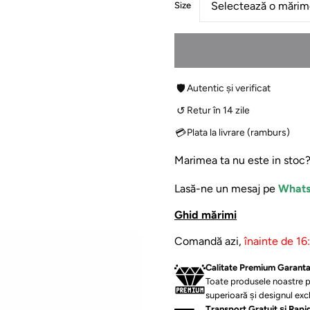
:
Size
L
🛡
Autentic și verificat
↺
Retur în 14 zile
💳
Plata la livrare (ramburs)
Marimea ta nu este in stoc
Lasă-ne un mesaj pe
What
Ghid mărimi
Comandă azi,
înainte de 16
⁠Calitate Premium Garant
Toate produsele noastre p
superioară și designul excl
Transport Gratuit și Rapi