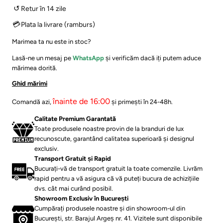
↺
Retur în 14 zile
💳
Plata la livrare (ramburs)
Marimea ta nu este in stoc?
Lasă-ne un mesaj pe
WhatsApp
și verificăm dacă iți putem aduce
mărimea dorită.
Ghid mărimi
înainte de 16:00
Comandă azi,
și primești în 24-48h.
⁠Calitate Premium Garantată
Toate produsele noastre provin de la branduri de lux
recunoscute, garantând calitatea superioară și designul
exclusiv.
Transport Gratuit și Rapid
Bucurați-vă de transport gratuit la toate comenzile. Livrăm
rapid pentru a vă asigura că vă puteți bucura de achizițiile
dvs. cât mai curând posibil.
Showroom Exclusiv în București
Cumpărați produsele noastre și din showroom-ul din
București, str. Barajul Argeș nr. 41. Vizitele sunt disponibile