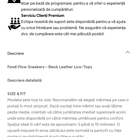
doar pe bază de programare, pentru a vă oferi o experiență
personalizată de cumpărături.
Serviciu Clienți Premium
Echipa noastră de suport este disponibilă pentru a vă ajuta
cu orice întrebare sau problemă. Ne asigurăm că experiența
dvs. de cumpărare este cât mai plăcută posibil.
Descriere
Fendi Flow Sneakers – Black Leather Low-Tops
Descriere detaliată:
SIZE & FIT
Modelul este true to size. Recomandăm să alegeți mărimea pe care o
purtați în mod obișnuit. Dacă oscilați între mărimi sau aveți lățime
peste medie, orientați-vă către jumătatea imediat superioară acolo
unde este disponibilă ori către mărimea următoare pentru confort.
Spațiul ideal în vârf este de aproximativ 5 până la 10 milimetri. O
ușoară mișcare în zona călcâiului este normală la pantofii cu fețe
rigide și se stabilizează după câteva purtări.