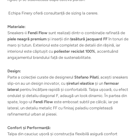
Echipa Finery oferă consultanță de sizing la cerere.
Materiale:
Sneakers-ii
Fendi Flow
sunt realizați dintr-o combinație rafinată de
piele neagră premium
și inserții din
țesătură jacquard FF
în tonuri de
maro și tutun. Exteriorul este completat de detalii din rășină, iar
interiorul este căptușit cu
poliester reciclat 100%
, accentuând
angajamentul brandului față de sustenabilitate.
Design:
Parte a colecției curate de designerul
Stefano Pilati
, acești sneakers
slip-on au un design inovator, cu
șireturi elastice
și un
fermoar
lateral
pentru încălțare rapidă și confortabilă. Talpa ușoară, cu efect
ondulat și detaliu diagonal F, adaugă un look dinamic. În partea din
spate, logo-ul
Fendi Flow
este embosat subtil pe călcâi, iar pe
lateral, un detaliu metalic FF cu finisaj paladiu completează
rafinamentul urban al piesei.
Confort și Performanță:
Talpa din cauciuc ușoră și construcția flexibilă asigură confort