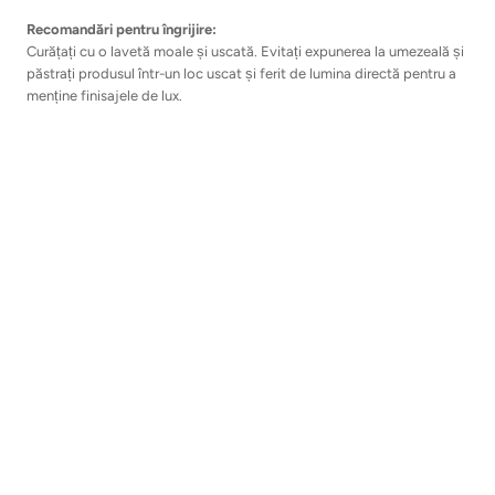
Recomandări pentru îngrijire:
Curățați cu o lavetă moale și uscată. Evitați expunerea la umezeală și
păstrați produsul într-un loc uscat și ferit de lumina directă pentru a
menține finisajele de lux.
Fendi Flow Sneakers Black Leather Low-Tops
sunt expresia perfectă
a spiritului inovator
Fendi
, combinând confortul sportiv cu
rafinamentul estetic contemporan.
Livrare si Retur
Aboneaza-te la Newsletter