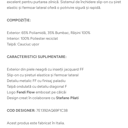
excelent pentru purtarea zilnică. Sistemul de închidere slip-on cu șiret
elastic și fermoar lateral oferă o potrivire sigură și rapidă.
COMPOZIȚIE:
Exterior: 65% Poliamidă, 35% Bumbac, Rășini 100%
Interior: 100% Poliester reciclat
Talpă: Cauciuc ușor
CARACTERISTICI SUPLIMENTARE:
Exterior din piele neagră cu inserții jacquard FF
Slip-on cu șireturi elastice și fermoar lateral
Detaliu metalic FF cu finisaj paladiu
Talpă ondulată cu detaliu diagonal F
Logo
Fendi Flow
embosat pe călcâi
Design creat în colaborare cu
Stefano Pilati
COD DESIGNER:
7E1392AQ69F1C38
Acest produs este fabricat în Italia.